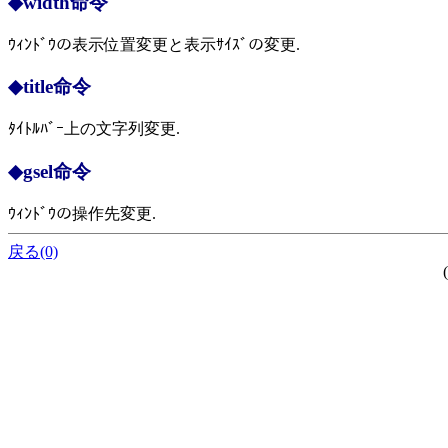
◆width命令
ｳｨﾝﾄﾞｳの表示位置変更と表示ｻｲｽﾞの変更.
◆title命令
ﾀｲﾄﾙﾊﾞｰ上の文字列変更.
◆gsel命令
ｳｨﾝﾄﾞｳの操作先変更.
戻る(0)