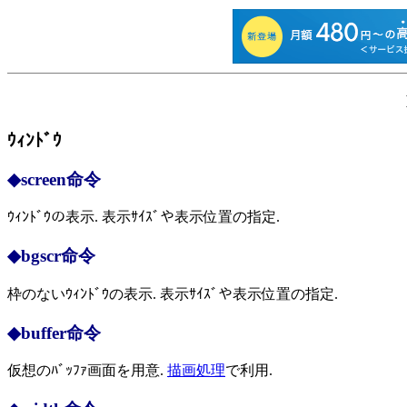
ｳｨﾝﾄﾞｳ
◆screen命令
ｳｨﾝﾄﾞｳの表示. 表示ｻｲｽﾞや表示位置の指定.
◆bgscr命令
枠のないｳｨﾝﾄﾞｳの表示. 表示ｻｲｽﾞや表示位置の指定.
◆buffer命令
仮想のﾊﾞｯﾌｧ画面を用意.
描画処理
で利用.