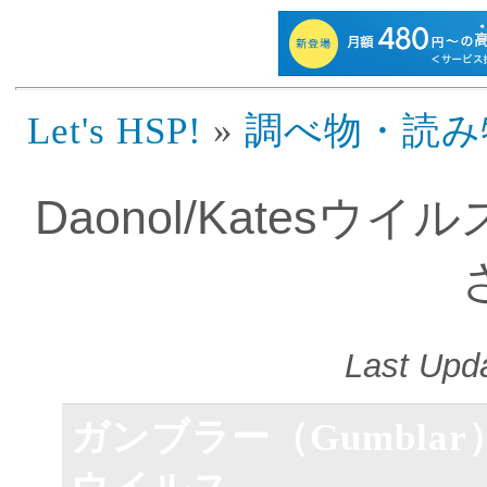
Let's HSP!
»
調べ物・読み
Daonol/Katesウイ
Last Upda
ガンブラー（Gumblar）