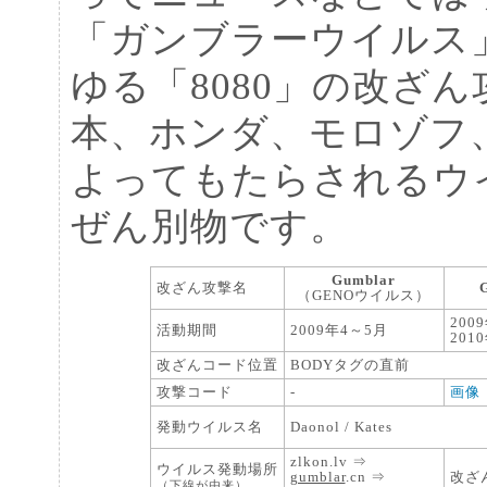
「ガンブラーウイルス
ゆる「8080」の改ざん
本、ホンダ、モロゾフ
よってもたらされるウイル
ぜん別物です。
Gumblar
改ざん攻撃名
（GENOウイルス）
200
活動期間
2009年4～5月
201
改ざんコード位置
BODYタグの直前
攻撃コード
-
画像
発動ウイルス名
Daonol / Kates
zlkon.lv ⇒
ウイルス発動場所
gumblar
.cn ⇒
改ざ
（下線が由来）