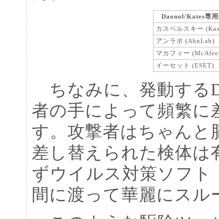
Daonol/Kate
カスペルスキー (Kasp
アンラボ (AhnLab)
マカフィー (McAfee
イーセット (ESET)
ちなみに、発動するDao
者の手によって頻繁に
す。攻撃者はちゃんと
差し替えられた検体は
ずウイルス対策ソフト
間に渡って華麗にスル