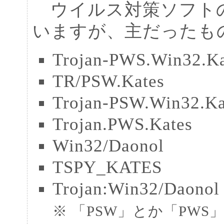
ウイルス対策ソフトの
いますが、主だったも
Trojan-PWS.Win32.Ka
TR/PSW.Kates
Trojan-PSW.Win32.Ka
Trojan.PWS.Kates
Win32/Daonol
TSPY_KATES
Trojan:Win32/Daonol
※ 「PSW」とか「PWS」