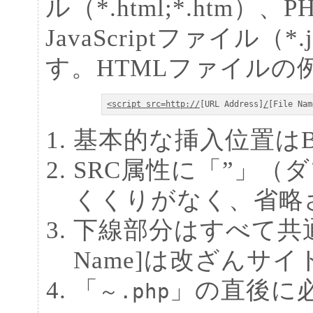
ル（*.html;*.htm）
JavaScriptファイル
す。HTMLファイルの
<script src=http://
[URL Address]
/
[File Nam
基本的な挿入位置はB
SRC属性に「”」（
くくりがなく、省略
下線部分はすべて共通、[U
Name]は改ざんサ
「
」の直後に
～.php