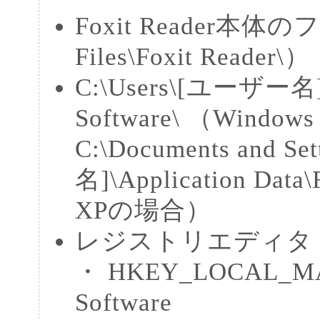
Foxit Reader本体の
Files\Foxit Reader\）
C:\Users\[ユーザー名]\
Software\ （Window
C:\Documents and S
名]\Application Data
XPの場合）
レジストリエディタ
・ HKEY_LOCAL_MA
Software