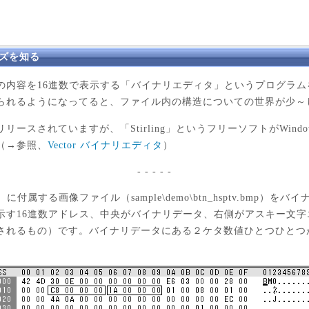
イズを知る
内容を16進数で表示する「バイナリエディタ」というプログラム
られるようになってると、ファイル内の構造についての世界が少～
ースされていますが、「Stirling」というフリーソフトがWind
（→参照、
Vector バイナリエディタ
）
- - - - -
）に付属する画像ファイル（sample\demo\btn_hsptv.bmp）
示す16進数アドレス、中央がバイナリデータ、右側がアスキー文
れるもの）です。バイナリデータにある２ケタ数値ひとつひとつが1