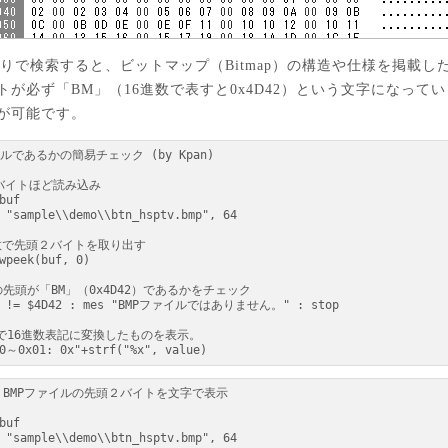
りで検索すると、ビットマップ（Bitmap）の構造や仕様を掲載
トが必ず「BM」（16進数で表すと0x4D42）という文字になって
が可能です。
00～0x01: 0x"+strf("%x", value)