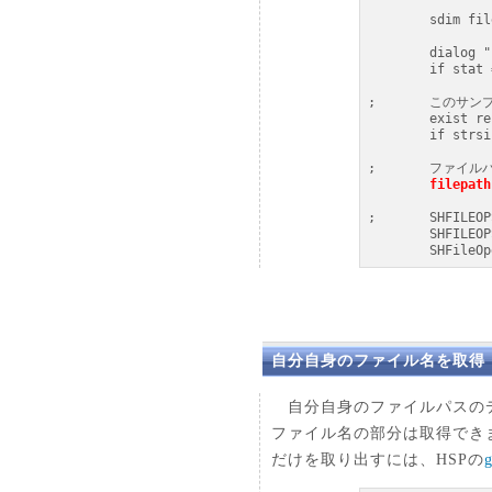
	sdim filepath, 256

	dialog "", 16

	if stat = 0 : stop

;	このサンプルではあまり意味がないけど、ファイル存在の確認を。

	exist refstr

	if strsize = -1 : stop

;	ファイルパスはフルパスでなければなりません。

filepath
;	SHFILEOPSTRUCT構造体、SHFileOperation関数

	SHFILEO
	SHFileO
自分自身のファイル名を取得
自分自身のファイルパスのデ
ファイル名の部分は取得できま
だけを取り出すには、HSPの