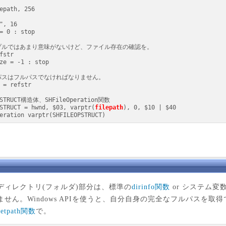
 = refstr

PSTRUCT = hwnd, $03, varptr(
filepath
), 0, $10 | $40

peration varptr(SHFILEOPSTRUCT)
ィレクトリ(フォルダ)部分は、標準の
dirinfo関数
or システム変数
せん。Windows APIを使うと、自分自身の完全なフルパスを取
getpath関数
で。