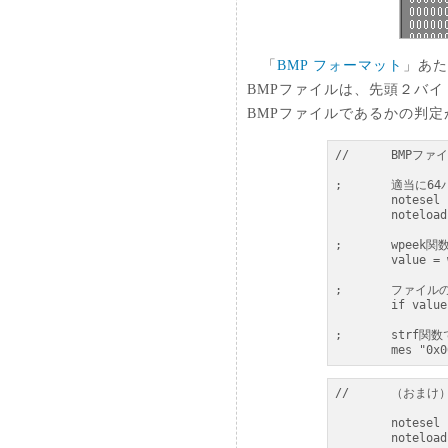
「
BMP フォーマット
」あた
BMPファイルは、先頭２バイ
BMPファイルであるかの判定
//	BMPファイルであるかの簡易チェック (by Kpan)

;	適当に64バイトほど読み込み

	notesel buf

	noteload "sample\\demo\\btn_hsptv.bmp", 64

;	wpeek関数で先頭２バイトを取り出す

	value = wpeek(buf, 0)

;	ファイルの先頭が「BM」（0x4D42）であるかをチェック

	if value != $4D42 : mes "BMPファイルではありません。" : stop

;	strf関数で16進数表記に変換したものを表示。

	mes "0x
//	（おまけ）BMPファイルの先頭２バイトを文字で表示

	notesel buf

	noteload "sample\\demo\\btn_hsptv.bmp", 64
