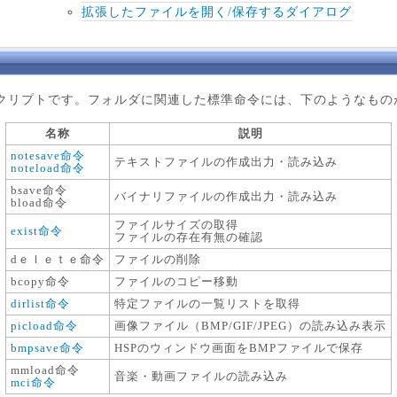
拡張したファイルを開く/保存するダイアログ
リプトです。フォルダに関連した標準命令には、下のようなもの
名称
説明
notesave命令
テキストファイルの作成出力・読み込み
noteload命令
bsave命令
バイナリファイルの作成出力・読み込み
bload命令
ファイルサイズの取得
exist命令
ファイルの存在有無の確認
dｅｌｅｔｅ命令
ファイルの削除
bcopy命令
ファイルのコピー移動
dirlist命令
特定ファイルの一覧リストを取得
picload命令
画像ファイル（BMP/GIF/JPEG）の読み込み表示
bmpsave命令
HSPのウィンドウ画面をBMPファイルで保存
mmload命令
音楽・動画ファイルの読み込み
mci命令