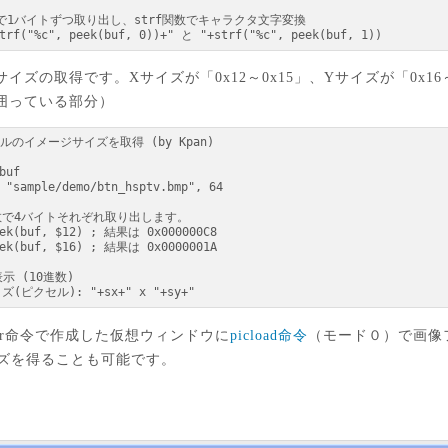
strf("%c", peek(buf, 0))+" と "+strf("%c", peek(buf, 1))
の取得です。Xサイズが「0x12～0x15」、Yサイズが「0x16
囲っている部分）
イズ(ピクセル): "+sx+" x "+sy+"
er命令で作成した仮想ウィンドウに
picload命令
（モード０）で画像
イズを得ることも可能です。