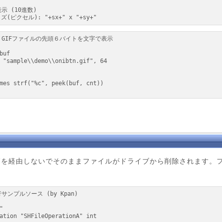
イズ(ピクセル): "+sx+" x "+sy+"
ごみ箱を経由しないでそのままファイルがドライブから削除されます


ation "SHFileOperationA" int
