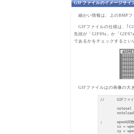
GIFファイルのイメージサイ
細かい情報は、上のBMPフ
GIFファイルの仕様は、｢
G
先頭が「GIF89a」か「GIF8
であるかをチェックするとい
GIFファイルはの画像の大きさ
//	GIFファイルのイメージサイズを取得 (by Kpan)

	notesel buf

	noteload "sample\\demo\\onibtn.gif", 64

;	wpeek関数で2バイトそれぞれ取り出します。

	sx = wpeek(buf, $06) ; 結果は 0x0088

	sy = wpeek(buf, $08) ; 結果は 0x0032
