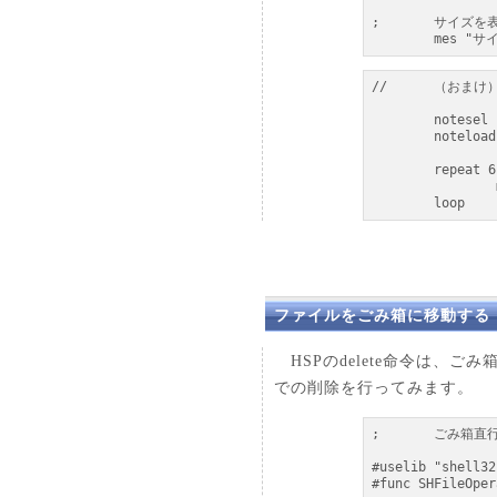
;	サイズを表示 (10進数)

	mes "サ
//	（おまけ）GIFファイルの先頭６バイトを文字で表示

	notesel buf

	noteload "sample\\demo\\onibtn.gif", 64

	repeat 6

		mes strf("%c", peek(buf, cnt))

	loop
ファイルをごみ箱に移動する
HSPのdelete命令は、
での削除を行ってみます。
;	ごみ箱直行サンプルソース (by Kpan)

#uselib "shell32"
#func SHFileOper