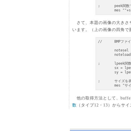
;	peek関数で1バイトずつ取り出し、strf関数でキャラクタ文字変換

	mes ""+
さて、本題の画像の大きさサイズ
います。（上の画像の四角で
//	BMPファイルのイメージサイズを取得 (by Kpan)

	notesel buf

	noteload "sample/demo/btn_hsptv.bmp", 64

;	lpeek関数で4バイトそれぞれ取り出します。

	sx = lpeek(buf, $12) ; 結果は 0x000000C8

	sy = lpeek(buf, $16) ; 結果は 0x0000001A

;	サイズを表示 (10進数)

	mes "サ
他の取得方法として、buff
数
（タイプ12・13）からサ