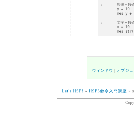
;	数値＋数値＝数値

	y = 10

	mes y + 10

;	文字＋数値＝文字

	x = 10

	mes str
ウィンドウ
|
オブジェ
Let's HSP!
»
HSP3命令入門講座
» 
Copy