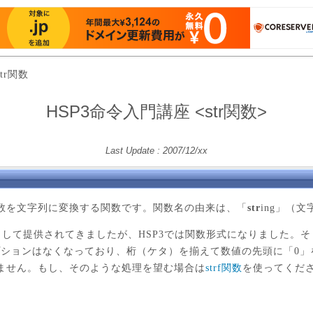
str関数
HSP3命令入門講座 <str関数>
Last Update : 2007/12/xx
を文字列に変換する関数です。関数名の由来は、「
str
ing」（
令として提供されてきましたが、HSP3では関数形式になりました。
プションはなくなっており、桁（ケタ）を揃えて数値の先頭に「0」
ません。もし、そのような処理を望む場合は
strf関数
を使ってくだ