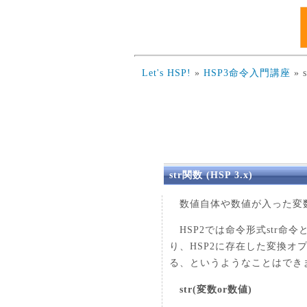
Let's HSP!
»
HSP3命令入門講座
» 
str関数 (HSP 3.x)
数値自体や数値が入った変数
HSP2では命令形式str命
り、HSP2に存在した変換オ
る、というようなことはでき
str(変数or数値)