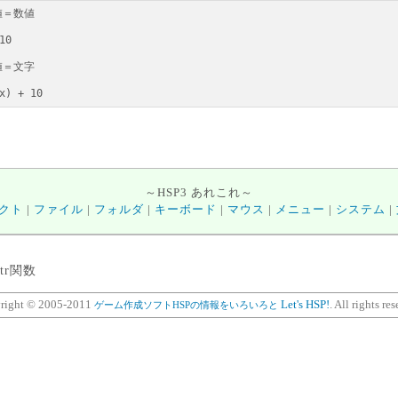
(x) + 10
～HSP3 あれこれ～
クト
|
ファイル
|
フォルダ
|
キーボード
|
マウス
|
メニュー
|
システム
|
str関数
right © 2005-2011
Let's HSP!
. All rights re
ゲーム作成ソフトHSPの情報をいろいろと