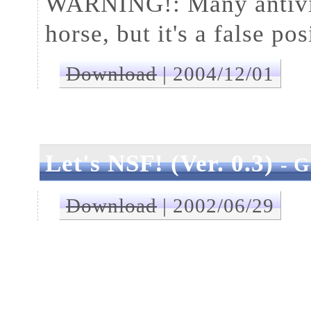
WARNING!: Many antiviru
horse, but it's a false p
Download
| 2004/12/01
Let's NSF! (Ver. 0.3)
- G
Download
| 2002/06/29