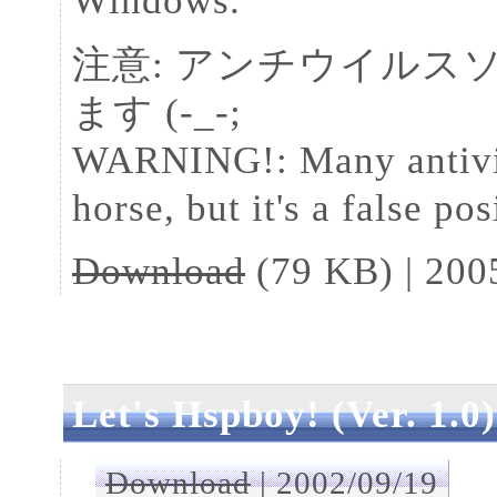
Windows.
注意: アンチウイルス
ます (-_-;
WARNING!: Many antiviru
horse, but it's a false p
Download
(79 KB) | 200
Let's Hspboy! (Ver. 1.0
Download
| 2002/09/19