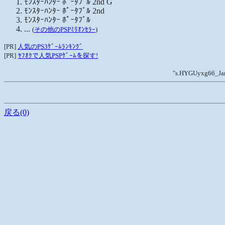
ﾓﾝｽﾀｰﾊﾝﾀｰ ﾎﾟｰﾀﾌﾞﾙ 2nd G
ﾓﾝｽﾀｰﾊﾝﾀｰ ﾎﾟｰﾀﾌﾞﾙ 2nd
ﾓﾝｽﾀｰﾊﾝﾀｰ ﾎﾟｰﾀﾌﾞﾙ
...
(
その他のPSPﾐﾘｵﾝｾﾗｰ
)
[PR]
人気のPS3ｹﾞｰﾑﾗﾝｷﾝｸﾞ
[PR]
ﾔﾌｵｸで人気PSPｹﾞｰﾑを探す!
"s.HYGUyxg66_JarxkV
戻る(0)