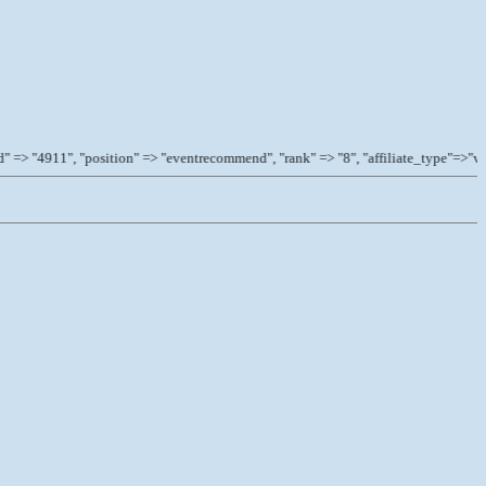
position" => "eventrecommend", "rank" => "8", "affiliate_type"=>"vc", "affi