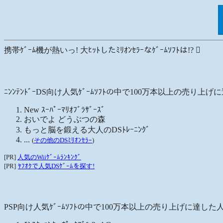
携帯ｹﾞｰﾑ機が熱いっ! 大ﾋｯﾄしたﾐﾘｵﾝｾﾗｰなｹﾞｰﾑｿﾌﾄは!?

ﾆﾝﾝﾃﾝﾄﾞｰDS向け人気ｹﾞｰﾑｿﾌﾄの中で100万本以上の売り上げに達
New ｽｰﾊﾟｰﾏﾘｵﾌﾞﾗｻﾞｰｽﾞ
おいでよ どうぶつの森
もっと脳を鍛える大人のDSﾄﾚｰﾆﾝｸﾞ
...
(
その他のDSﾐﾘｵﾝｾﾗｰ
)
[PR]
人気のWiiｹﾞｰﾑﾗﾝｷﾝｸﾞ
[PR]
ﾔﾌｵｸで人気DSｹﾞｰﾑを探す!
PSP向け人気ｹﾞｰﾑｿﾌﾄの中で100万本以上の売り上げに達した人気ｹﾞ