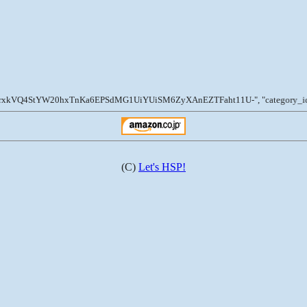
Q4StYW20hxTnKa6EPSdMG1UiYUiSM6ZyXAnEZTFaht11U-", "category_id" => "4911", "
(C)
Let's HSP!