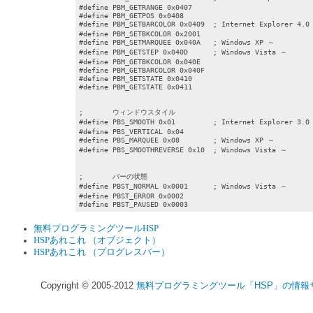
#define PBM_GETRANGE 0x0407

#define PBM_GETPOS 0x0408

#define PBM_SETBARCOLOR 0x0409	; Internet Explorer 4.0 ～

#define PBM_SETBKCOLOR 0x2001

#define PBM_SETMARQUEE 0x040A	; Windows XP ～

#define PBM_GETSTEP 0x040D	; Windows Vista ～

#define PBM_GETBKCOLOR 0x040E

#define PBM_GETBARCOLOR 0x040F

#define PBM_SETSTATE 0x0410

#define PBM_GETSTATE 0x0411

;	ウィンドウスタイル

#define PBS_SMOOTH 0x01		; Internet Explorer 3.0 ～

#define PBS_VERTICAL 0x04

#define PBS_MARQUEE 0x08	; Windows XP ～

#define PBS_SMOOTHREVERSE 0x10	; Windows Vista ～

;	バーの状態

#define PBST_NORMAL 0x0001	; Windows Vista ～

#define PBST_ERROR 0x0002

#define PBST_PAUSED 0x0003
無料プログラミングツールHSP
HSPあれこれ （オブジェクト）
HSPあれこれ （プログレスバー）
Copyright © 2005-2012
無料プログラミングツール「HSP」の情報サイト 