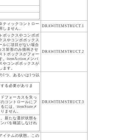
。
タティックコントロー
DRAWITEMSTRUCT.1
用しません。
トボックスやコンボボ
クスやコンボボックス
ールに項目がない場合
ーカス矩形のみ描画させ
DRAWITEMSTRUCT.2
ストボックスがフォー
temActionメンバ
スやコンボボックスが
します。
の1つ、あるいは1つ以
画する必要がありま
ードフォーカスを失っ
どのコントロールにフ
DRAWITEMSTRUCT.3
は、itemStateメ
なりません。
た。新たな選択状態を
teメンバを確認しなけれ
アイテムの状態。この