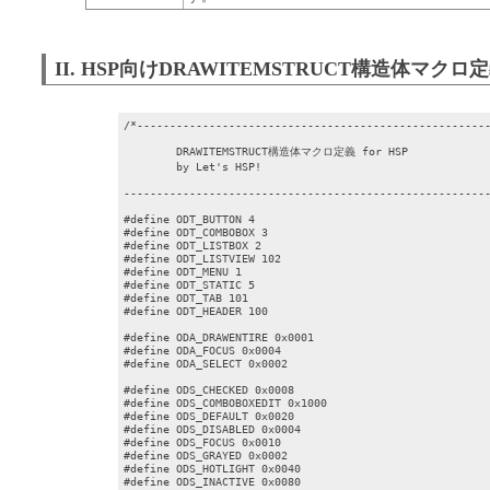
II. HSP向けDRAWITEMSTRUCT構造体マクロ
/*------------------------------------------------------
	DRAWITEMSTRUCT構造体マクロ定義 for HSP

	by Let's HSP!

--------------------------------------------------------
#define ODT_BUTTON 4

#define ODT_COMBOBOX 3

#define ODT_LISTBOX 2

#define ODT_LISTVIEW 102

#define ODT_MENU 1

#define ODT_STATIC 5

#define ODT_TAB 101

#define ODT_HEADER 100

#define ODA_DRAWENTIRE 0x0001

#define ODA_FOCUS 0x0004

#define ODA_SELECT 0x0002

#define ODS_CHECKED 0x0008

#define ODS_COMBOBOXEDIT 0x1000

#define ODS_DEFAULT 0x0020

#define ODS_DISABLED 0x0004

#define ODS_FOCUS 0x0010

#define ODS_GRAYED 0x0002

#define ODS_HOTLIGHT 0x0040

#define ODS_INACTIVE 0x0080
