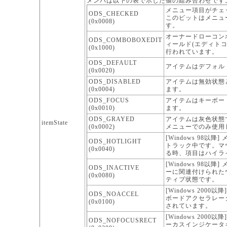
メンバは以下の表で示した値の組み合わせです
メニュー項目がチェ
ODS_CHECKED
このビットはメニュ
(0x0008)
す。
オーナードローコン
ODS_COMBOBOXEDIT
ィールド(エディト
(0x1000)
行われています。
ODS_DEFAULT
アイテムはデフォル
(0x0020)
ODS_DISABLED
アイテムは無効状態
(0x0004)
ます。
ODS_FOCUS
アイテムはキーボー
(0x0010)
ます。
ODS_GRAYED
アイテムは灰色状態
itemState
(0x0002)
メニューでのみ使用
[Windows 98以
ODS_HOTLIGHT
トラック中です。マ
(0x0040)
る時、項目はハイラ
[Windows 98以
ODS_INACTIVE
ーに関連付けられた
(0x0080)
ティブ状態です。
[Windows 2000
ODS_NOACCEL
ボードアクセラレー
(0x0100)
されています。
[Windows 2000
ODS_NOFOCUSRECT
ーカスインジケータ