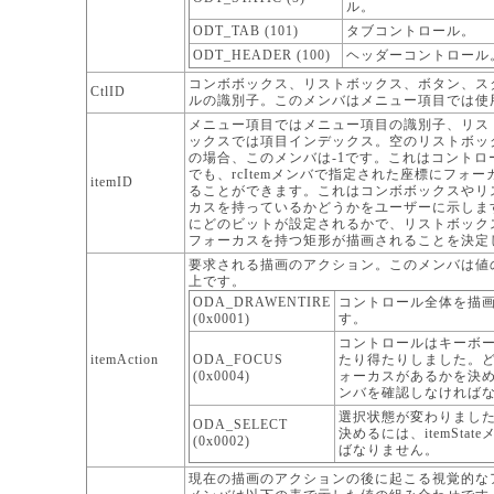
ル。
ODT_TAB (101)
タブコントロール。
ODT_HEADER (100)
ヘッダーコントロール
コンボボックス、リストボックス、ボタン、ス
CtlID
ルの識別子。このメンバはメニュー項目では使
メニュー項目ではメニュー項目の識別子、リス
ックスでは項目インデックス。空のリストボッ
の場合、このメンバは-1です。これはコントロ
でも、rcItemメンバで指定された座標にフォ
itemID
ることができます。これはコンボボックスやリ
カスを持っているかどうかをユーザーに示します。i
にどのビットが設定されるかで、リストボック
フォーカスを持つ矩形が描画されることを決定
要求される描画のアクション。このメンバは値
上です。
ODA_DRAWENTIRE
コントロール全体を描
(0x0001)
す。
コントロールはキーボ
itemAction
ODA_FOCUS
たり得たりしました。
(0x0004)
ォーカスがあるかを決めるに
ンバを確認しなければ
選択状態が変わりまし
ODA_SELECT
決めるには、itemSta
(0x0002)
ばなりません。
現在の描画のアクションの後に起こる視覚的な