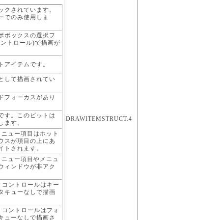
。
ックされています。
ーでのみ使用しま
ボボックスの選択フ
コントロール)で描画が
トアイテムです。
として描画されてい
ドフォーカスがあり
です。このビットは
DRAWITEMSTRUCT.4
します。
降] メニュー項目はホット
ウスが項目の上にあ
イトされます。
降] メニュー項目やメニュ
ウィンドウが非アク
以降] コントロールはキー
タキューなしで描画
以降] コントロールはフォ
キューなしで描画さ