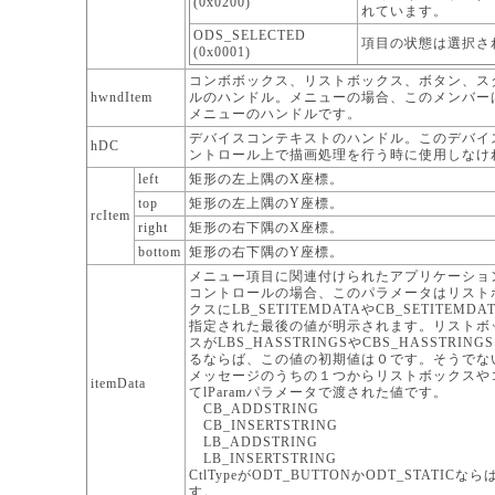
(0x0200)
れています。
ODS_SELECTED
項目の状態は選択さ
(0x0001)
コンボボックス、リストボックス、ボタン、ス
hwndItem
ルのハンドル。メニューの場合、このメンバー
メニューのハンドルです。
デバイスコンテキストのハンドル。このデバイ
hDC
ントロール上で描画処理を行う時に使用しなけ
left
矩形の左上隅のX座標。
top
矩形の左上隅のY座標。
rcItem
right
矩形の右下隅のX座標。
bottom
矩形の右下隅のY座標。
メニュー項目に関連付けられたアプリケーショ
コントロールの場合、このパラメータはリスト
クスにLB_SETITEMDATAやCB_SETITEM
指定された最後の値が明示されます。リストボ
スがLBS_HASSTRINGSやCBS_HASSTRI
るならば、この値の初期値は０です。そうでな
メッセージのうちの１つからリストボックスや
itemData
てlParamパラメータで渡された値です。
CB_ADDSTRING
CB_INSERTSTRING
LB_ADDSTRING
LB_INSERTSTRING
CtlTypeがODT_BUTTONかODT_STATICなら
す。